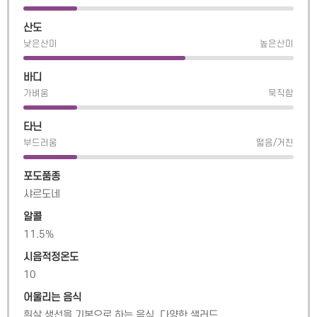
산도
낮은산미
높은산미
바디
가벼움
묵직함
타닌
부드러움
떫음/거친
포도품종
샤르도네
알콜
11.5
%
시음적정온도
10
어울리는 음식
흰살 생선을 기본으로 하는 음식, 다양한 샐러드