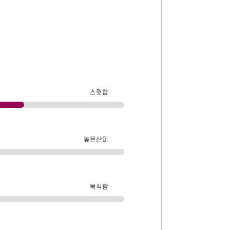
스윗함
높은산미
묵직함