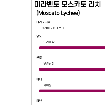
미라벤토 모스카토 리치
(
Moscato Lychee
)
나라 > 지역
이탈리아
>
피에몬테
당도
드라이함
산도
낮은산미
바디
가벼움
타닌