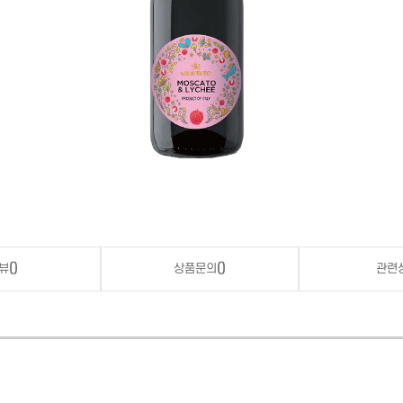
뷰
()
상품문의
()
관련