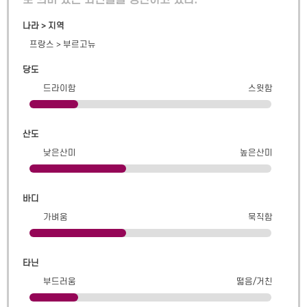
로 의미 있는 와인들을 생산하고 있다.
나라 > 지역
프랑스
>
부르고뉴
당도
드라이함
스윗함
산도
낮은산미
높은산미
바디
가벼움
묵직함
타닌
부드러움
떫음/거친